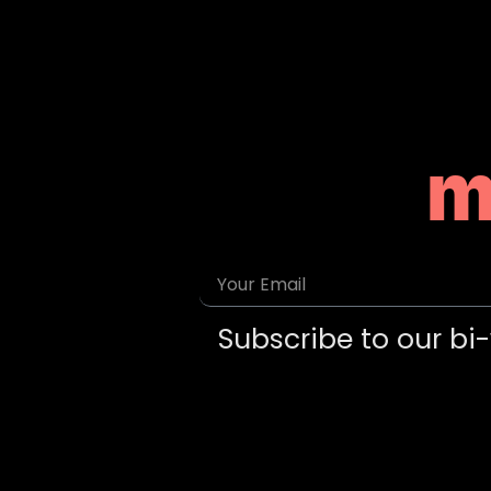
m
Subscribe to our bi-