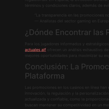
términos y condiciones claros, además de evi
“La transparencia en las promociones no 
— Analistas del sector gaming en Europ
¿Dónde Encontrar las 
Para los jugadores informados y estratégico
actuales alf
ofrecen un análisis exhaustivo de
mejores oportunidades para maximizar su exp
Conclusión: La Promoc
Plataforma
Las promociones en los casinos en línea han 
innovación, la regulación y la personalizació
actualizada y confiable, como la proporcion
buscan mantener su competitividad en un me