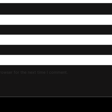
rowser for the next time I comment.