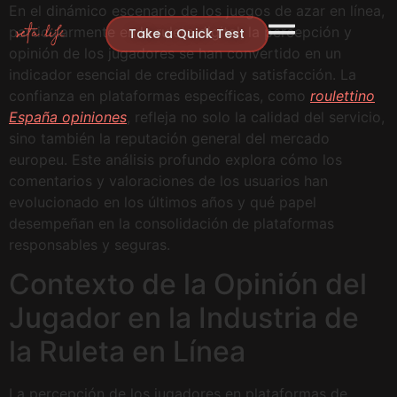
En el dinámico escenario de los juegos de azar en línea,
particularmente en la ruleta digital, la percepción y
Take a Quick Test
opinión de los jugadores se han convertido en un
indicador esencial de credibilidad y satisfacción. La
confianza en plataformas específicas, como
roulettino
España opiniones
, refleja no solo la calidad del servicio,
sino también la reputación general del mercado
europeu. Este análisis profundo explora cómo los
comentarios y valoraciones de los usuarios han
evolucionado en los últimos años y qué papel
desempeñan en la consolidación de plataformas
responsables y seguras.
Contexto de la Opinión del
Jugador en la Industria de
la Ruleta en Línea
La percepción de los jugadores en plataformas de