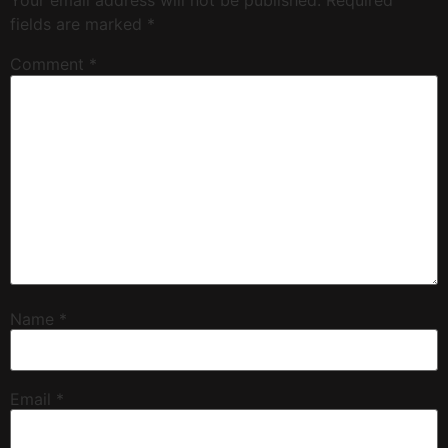
Your email address will not be published.
Required
fields are marked
*
Comment
*
Name
*
Email
*