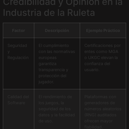
Credibilidad y Opinión en la
Industria de la Ruleta
Factor
Descripción
Ejemplo Práctico
Seguridad
El cumplimiento
Certificaciones por
y
con las normativas
entes como MGA
Regulación
europeas
o UKGC elevan la
garantiza
confianza del
transparencia y
usuario.
protección del
jugador.
Calidad del
El rendimiento de
Plataformas con
Software
los juegos, la
generadores de
seguridad de los
números aleatorios
datos y la facilidad
(RNG) auditados
de uso.
ofrecen mayor
fiabilidad.