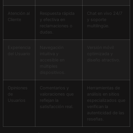
Atención al
Respuesta rápida
Chat en vivo 24/7
Cliente
y efectiva en
y soporte
reclamaciones o
multilingüe.
dudas.
Experiencia
Navegación
Versión móvil
del Usuario
intuitiva y
optimizada y
accesible en
diseño atractivo.
múltiples
dispositivos.
Opiniones
Comentarios y
Herramientas de
de
valoraciones que
análisis en sitios
Usuarios
reflejan la
especializados que
satisfacción real.
verifican la
autenticidad de las
reseñas.