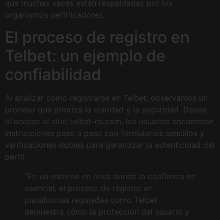
que muchas veces están respaldadas por los
organismos certificadores.
El proceso de registro en
Telbet: un ejemplo de
confiabilidad
Al analizar cómo registrarse en Telbet, observamos un
proceso que prioriza la claridad y la seguridad. Desde
el acceso al sitio telbet-es.com, los usuarios encuentran
instrucciones paso a paso con formularios sencillos y
verificaciones dobles para garantizar la autenticidad del
perfil.
“En un entorno en línea donde la confianza es
esencial, el proceso de registro en
plataformas reguladas como Telbet
demuestra cómo la protección del usuario y