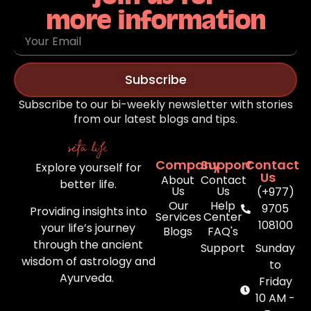
more information
Subscribe
Subscribe to our bi-weekly newsletter with stories
from our latest blogs and tips.
Company
Support
Contact
Explore yourself for
Us
About
Contact
better life.
Us
Us
(+977)
Our
Help
9705
Providing insights into
Services
Center
108100
your life’s journey
Blogs
FAQ's
through the ancient
Support
Sunday
wisdom of astrology and
to
Ayurveda.
Friday
10 AM -