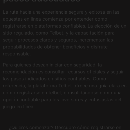
La ruta hacia una experiencia segura y exitosa en las
apuestas en línea comienza por entender cómo
registrarse en plataformas confiables. La elección de un
sitio regulado, como Telbet, y la capacitación para
seguir procesos claros y seguros, incrementan las
probabilidades de obtener beneficios y disfrute
responsable.
Para quienes desean iniciar con seguridad, la
recomendación es consultar recursos oficiales y seguir
los pasos indicados en sitios confiables. Como
referencia, la plataforma Telbet ofrece una guía clara en
cómo registrarse en telbet, consolidándose como una
opción confiable para los inversores y entusiastas del
juego en línea.
¿Quieres comenzar? Descubre cómo registrarse en