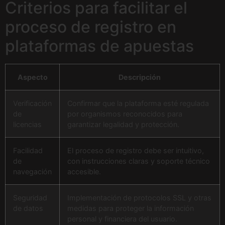
Criterios para facilitar el
proceso de registro en
plataformas de apuestas
Aspecto
Descripción
Verificación
Confirmar que la plataforma esté regulada
de
por organismos reconocidos para
licencias
garantizar legalidad y protección.
Facilidad
El proceso de registro debe ser intuitivo,
de
con instrucciones claras y soporte técnico
navegación
accesible.
Seguridad
Implementación de protocolos SSL y otras
de datos
medidas para proteger la información
personal y financiera del usuario.