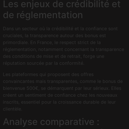
Les enjeux de crédibilité et
de réglementation
Dans un secteur où la crédibilité et la confiance sont
cruciales, la transparence autour des bonus est
primordiale. En France, le respect strict de la
réglementation, notamment concernant la transparence
des conditions de mise et de retrait, forge une
réputation sourcée par la conformité.
Les plateformes qui proposent des offres
convaincantes mais transparentes, comme le bonus de
bienvenue 500€, se démarquent par leur sérieux. Elles
créent un sentiment de confiance chez les nouveaux
inscrits, essentiel pour la croissance durable de leur
clientèle.
Analyse comparative :