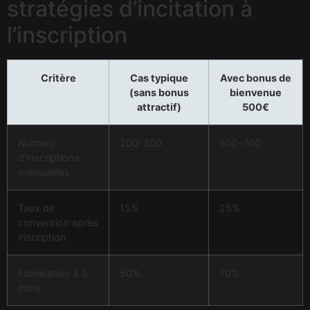
stratégies d’incitation à
l’inscription
Critère
Cas typique
Avec bonus de
(sans bonus
bienvenue
attractif)
500€
Numéro
200-300
500-700
d’inscriptions
mensuelles
Taux de
15%
25%
conversion après
inscription
Fidélisation à 3
50%
70%
mois