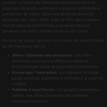
joueurs. Le bonus de bienvenue représente alors un
argument de poids, combinant incitation immédiate et
perception de valeur. Selon une étude de l’Autorité
Nationale des Jeux (ANJ), près de 65% des nouveaux
inscrits dans les plateformes populaires français
déclarent que l’offre initiale influence leur choix.
Ce type de bonus, souvent sous forme de dépôt doublé
ou de free spins, sert à :
Attirer l’attention des prospects :
une offre
alléchante peut faire la différence dans un
environnement empli de propositions similaires.
Encourager l’inscription :
en réduisant le risque
perçu, le bonus augmente la motivation à créer un
compte.
Fidéliser à court terme :
en guidant l’expérience
initiale, ces offres favorisent une première
impression positive.