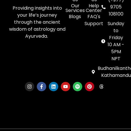
Our
Help
9705
Providing insights into
Services
Center
108100
your life’s journey
Blogs
FAQ's
through the ancient
Support
Sunday
wisdom of astrology and
to
Ayurveda.
Friday
10 AM -
5PM
NPT
Budhanilkanth
Kathamandu