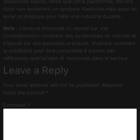
ressources fiables, telles que cette plateforme, devient
donc non seulement un symbole d’autorité mais aussi un
levier stratégique pour bâtir une industrie durable.
Note :
L’analyse proposée ici repose sur une
compréhension complète des dynamiques du marché et
s’appuie sur des exemples pratiques, illustrant comment
la crédibilité peut être consolidée à travers des
références spécialisées et reconnues dans le secteur.
Leave a Reply
Your email address will not be published.
Required
fields are marked
*
Comment
*