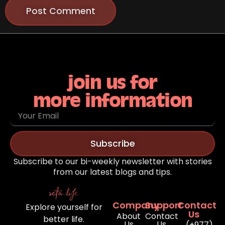
join us for
more information
Subscribe
Subscribe to our bi-weekly newsletter with stories
from our latest blogs and tips.
Company
Support
Contact
Explore yourself for
Us
About
Contact
better life.
Us
Us
(+977)