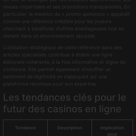
revues impartiales et ses promotions transparentes. En
particulier, la mention du «
promo spinoloco
» apparaît
comme une référence crédible pour les joueurs
cherchant à bénéficier d’offres avantageuses tout en
restant dans un environnement sécurisé.
L’utilisation stratégique de cette référence dans des
articles spécialisés contribue à établir une ligne
éditoriale cohérente, à la fois informative et digne de
confiance. Elle permet également d’insuffler un
sentiment de légitimité en s’appuyant sur une
plateforme reconnue pour son expertise.
Les tendances clés pour le
futur des casinos en ligne
Tendance
Description
Implication
pour