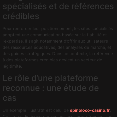
spécialisés et de références
crédibles
Pour renforcer leur positionnement, les sites spécialisés
adoptent une communication basée sur la fiabilité et
l’expertise. Il s’agit notamment d’offrir aux utilisateurs
des ressources éducatives, des analyses de marché, et
des guides stratégiques. Dans ce contexte, la référence
à des plateformes crédibles devient un vecteur de
légitimité.
Le rôle d’une plateforme
reconnue : une étude de
cas
Un exemple illustratif est celui de
spinoloco-casino.fr
.
Ce site se distingue par ses analyses approfondies, ses