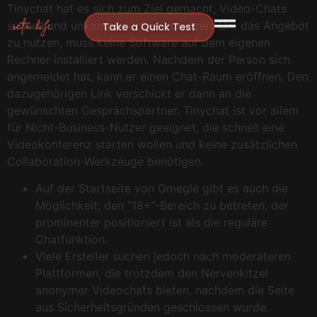
Tinychat hat es sich zum Ziel gemacht, Video-Chats
schnell und unkompliziert umzusetzen. Um das Angebot
Take a Quick Test
zu nutzen, muss keine Software auf dem eigenen
Rechner installiert werden. Nachdem der Person sich
angemeldet hat, kann er einen Chat-Raum eröffnen. Den
dazugehörigen Link verschickt er dann an die
gewünschten Gesprächspartner. Tinychat ist vor allem
für Nicht-Business-Nutzer geeignet, die schnell eine
Videokonferenz starten wollen und keine zusätzlichen
Collaboration-Werkzeuge benötigen.
Auf der Startseite von Omegle gibt es auch die
Möglichkeit, den “18+“-Bereich zu betreten, der
prominenter positioniert ist als die reguläre
Chatfunktion.
Viele Ersteller suchen jedoch nach moderateren
Plattformen, die trotzdem den Nervenkitzel
anonymer Videochats bieten, nachdem die Seite
aus Sicherheitsgründen geschlossen wurde.