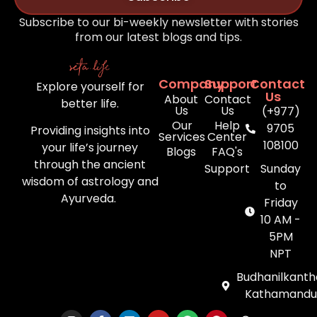
Subscribe to our bi-weekly newsletter with stories
from our latest blogs and tips.
Company
Support
Contact
Explore yourself for
Us
About
Contact
better life.
Us
Us
(+977)
Our
Help
9705
Providing insights into
Services
Center
108100
your life’s journey
Blogs
FAQ's
through the ancient
Support
Sunday
wisdom of astrology and
to
Ayurveda.
Friday
10 AM -
5PM
NPT
Budhanilkanth
Kathamandu