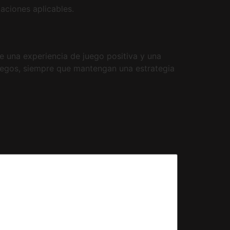
taciones aplicables.
re una experiencia de juego positiva y una
juegos, siempre que mantengan una estrategia