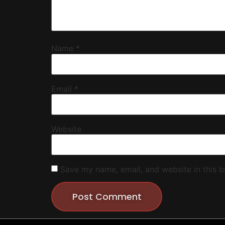
Name
*
Email
*
Website
Save my name, email, and website in this b