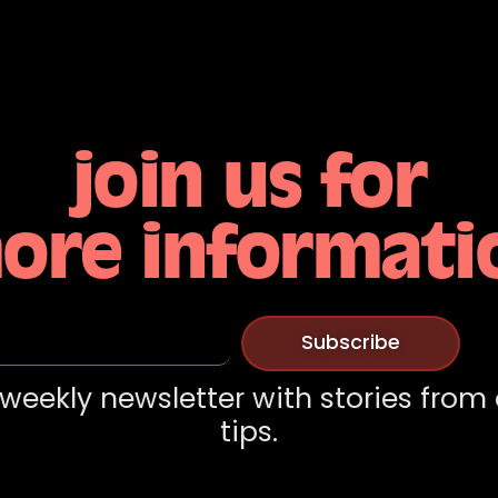
join us for
ore informati
Subscribe
weekly newsletter with stories from
tips.