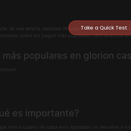
Take a Quick Test
rutar de una amplia variedad de juegos que ofrecen tanto 
omunes sobre los juegos más populares, centrándonos en el
 más populares en glorion ca
ncluyen:
qué es importante?
que indica cuánto de cada euro apostado se devuelve a los 