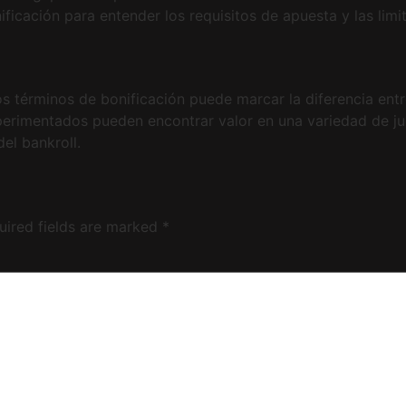
ficación para entender los requisitos de apuesta y las limi
os términos de bonificación puede marcar la diferencia ent
experimentados pueden encontrar valor en una variedad de 
el bankroll.
uired fields are marked
*