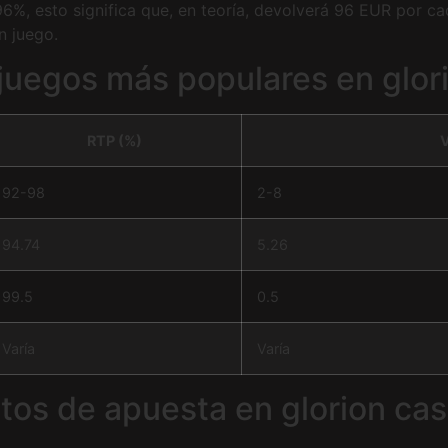
 96%, esto significa que, en teoría, devolverá 96 EUR por 
n juego.
 juegos más populares en glor
RTP (%)
V
92-98
2-8
94.74
5.26
99.5
0.5
Varía
Varía
itos de apuesta en glorion ca