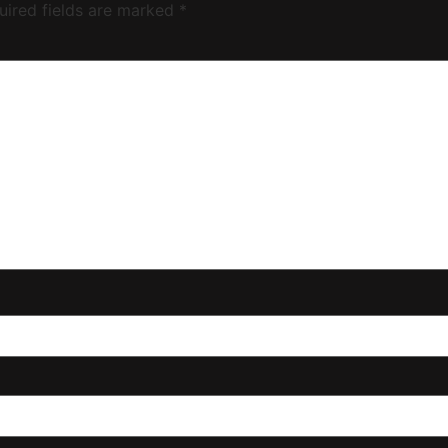
uired fields are marked
*