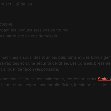
re activité de jeu.
tez‑le.
ndant les longues sessions de tournoi.
s par le site en cas de besoin.
s machines à sous, des tournois palpitants et des bonus gé
tra‑rapides et d’une sécurité certifiée. Les conseils présent
et à jouer de façon responsable.
t commencer à jouer dès maintenant, rendez‑vous sur
Stake 
te heure et une expérience mobile fluide, idéale pour les j