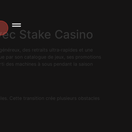
avec Stake Casino
généreux, des retraits ultra‑rapides et une
ue par son catalogue de jeux, ses promotions
parti des machines à sous pendant la saison
s. Cette transition crée plusieurs obstacles