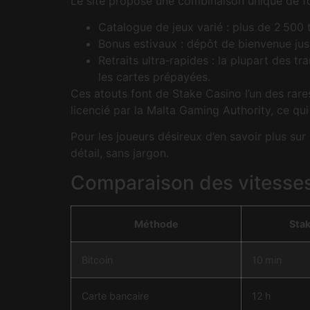
Le site propose une combinaison unique de f
Catalogue de jeux varié : plus de 2 500 
Bonus estivaux : dépôt de bienvenue jus
Retraits ultra‑rapides : la plupart des 
les cartes prépayées.
Ces atouts font de Stake Casino l’un des rares
licencié par la Malta Gaming Authority, ce qui
Pour les joueurs désireux d’en savoir plus su
détail, sans jargon.
Comparaison des vitesse
Méthode
Sta
Bitcoin
10 min
Carte bancaire
12 h