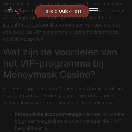
Moneymask Casino heeft zich gepositioneerd als een
toonaangevende speler in de online gokwereld, vooral
Take a Quick Test
onder high rollers en VIP-spelers. Dit artikel biedt
inzicht in de persoonlijke ervaringen van spelers, met
een focus op VIP-programma’s, opname limieten en
exclusieve spellen.
Wat zijn de voordelen van
het VIP-programma bij
Moneymask Casino?
Het VIP-programma van Moneymask Casino biedt een
scala aan voordelen die speciaal zijn ontworpen voor
de meest gewaardeerde spelers. U kunt rekenen op:
Persoonlijke accountmanager:
Iedere VIP-speler
krijgt een toegewijde accountmanager die 24/7
beschikbaar is.