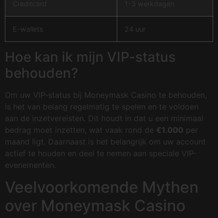
Creditcard
1-3 werkdagen
E-wallets
24 uur
Hoe kan ik mijn VIP-status
behouden?
Om uw VIP-status bij Moneymask Casino te behouden,
is het van belang regelmatig te spelen en te voldoen
aan de inzetvereisten. Dit houdt in dat u een minimaal
bedrag moet inzetten, wat vaak rond de
€1.000
per
maand ligt. Daarnaast is het belangrijk om uw account
actief te houden en deel te nemen aan speciale VIP-
evenementen.
Veelvoorkomende Mythen
over Moneymask Casino