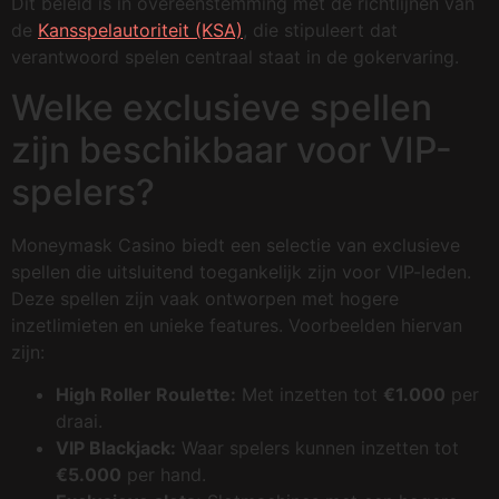
Dit beleid is in overeenstemming met de richtlijnen van
de
Kansspelautoriteit (KSA)
, die stipuleert dat
verantwoord spelen centraal staat in de gokervaring.
Welke exclusieve spellen
zijn beschikbaar voor VIP-
spelers?
Moneymask Casino biedt een selectie van exclusieve
spellen die uitsluitend toegankelijk zijn voor VIP-leden.
Deze spellen zijn vaak ontworpen met hogere
inzetlimieten en unieke features. Voorbeelden hiervan
zijn:
High Roller Roulette:
Met inzetten tot
€1.000
per
draai.
VIP Blackjack:
Waar spelers kunnen inzetten tot
€5.000
per hand.