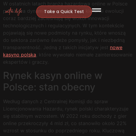
W ostatnich latach branża hazardowa online w Polsce
przeżywa dynamiczny rozwój, a jej kierunki ewolucji
Take a Quick Test
coraz bardziej zacieśniają się wokół innowacji
technologicznych i regulacyjnych. W tym kontekście
pojawiają się nowe podmioty na rynku, które wnoszą
do sektora zarówno świeże pomysły, jak i niezbędną
transparentność. Jedną z takich inicjatyw jest
nowe
kasyno polska
, które wywołało niemałe zainteresowanie
ekspertów i graczy.
Rynek kasyn online w
Polsce: stan obecny
Według danych z Centralnej Komisji do spraw
Licencjonowania Hazardu, rynek polski charakteryzuje
się stabilnym wzrostem. W 2022 roku dochody z gier
online przekroczyły 4 mld zł, co stanowiło około 22%
wzrost w stosunku do poprzedniego roku. Kluczową