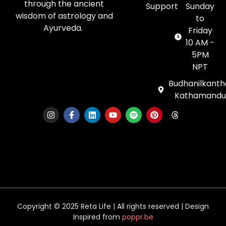
through the ancient
Support
Sunday
wisdom of astrology and
to
Ayurveda.
Friday
10 AM -
5PM
NPT
Budhanilkanth
Kathamandu
Copyright © 2025 Reta Life | All rights reserved | Design
Inspired from
poppr.be