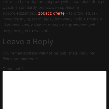
które nie tylko dostarczają rozrywki, lecz także dbają o
wysokie standardy branżowe i społeczną
odpowiedzialność.
zobacz ofertę
– to przykład, jak
nowoczesny operator łączy innowacyjność z troską o
użytkowników, dając im dostęp do sprawdzonych i
bezpiecznych rozwiązań.
Leave a Reply
Your email address will not be published.
Required
fields are marked
*
Comment
*