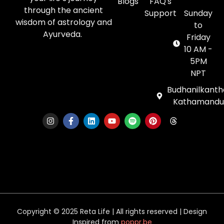
Blogs
FAQ's
through the ancient
Support
Sunday
wisdom of astrology and
to
Ayurveda.
Friday
10 AM -
5PM
NPT
Budhanilkanth
Kathamandu
Copyright © 2025 Reta Life | All rights reserved | Design
Inspired from
poppr.be