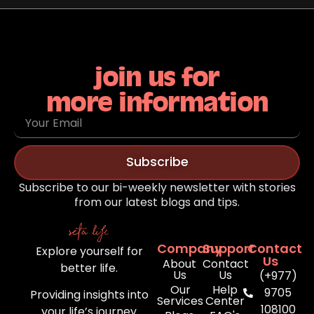
join us for
more information
Subscribe
Subscribe to our bi-weekly newsletter with stories
from our latest blogs and tips.
Company
Support
Contact
Explore yourself for
Us
About
Contact
better life.
Us
Us
(+977)
Our
Help
9705
Providing insights into
Services
Center
108100
your life’s journey