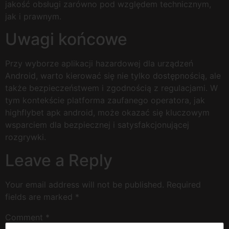
jakość obsługi zarówno pod względem technicznym,
jak i prawnym.
Uwagi końcowe
Przy wyborze aplikacji hazardowej dla urządzeń
Android, warto kierować się nie tylko dostępnością, ale
także bezpieczeństwem i zgodnością z regulacjami. W
tym kontekście platforma zaufanego operatora, jak
highflybet apk android, może okazać się kluczowym
wsparciem dla bezpiecznej i satysfakcjonującej
rozgrywki.
Leave a Reply
Your email address will not be published.
Required
fields are marked
*
Comment
*