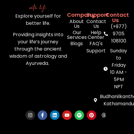
Company
Support
Contact
Explore yourself for
Us
About
Contact
better life.
Us
Us
(+977)
Our
Help
9705
Providing insights into
Services
Center
108100
your life’s journey
Blogs
FAQ's
through the ancient
Support
Sunday
wisdom of astrology and
to
Ayurveda.
Friday
10 AM -
5PM
NPT
Budhanilkanth
Kathamandu