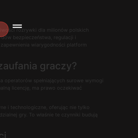
iwości rozrywki dla milionów polskich
dów bezpieczeństwa, regulacji i
a zapewnienia wiarygodności platform
zaufania graczy?
dla operatorów spełniających surowe wymogi
ualną licencję, ma prawo oczekiwać
e i technologiczne, oferując nie tylko
ialnej gry. To właśnie te czynniki budują
ci