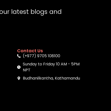
 our latest blogs and
Contact Us
(+977) 9705 108100
Sunday to Friday 10 AM - 5PM
NPT
Budhanilkantha, Kathamandu