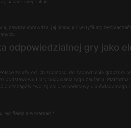
ży hazardowej online.
e, zawsze sprawdzaj jej licencję i certyfikaty bezpieczeń
ranych.
a odpowiedzialnej gry jako 
olsce zależy od ich zdolności do zapewnienia graczom bez
e to podstawowe filary budowania tego zaufania. Platforma 
łość o szczegóły tworzą solidne podstawy dla świadomego i
uired fields are marked
*