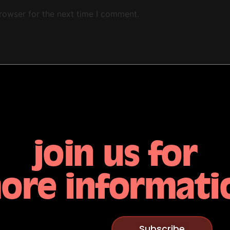
rowser for the next time I comment.
join us for
ore informati
Subscribe