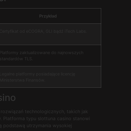
Przykład
Certyfikat od eCOGRA, GLI bądź iTech Labs.
Platformy zaktualizowane do najnowszych
standardów TLS.
Legalne platformy posiadające licencję
Ministerstwa Finansów.
sino
rozwiązań technologicznych, takich jak
Platforma typu slottuna casino stanowi
są podstawą utrzymania wysokiej