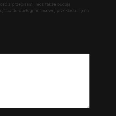
ość z przepisami, lecz także budują
ejście do obsługi finansowej przekłada się na