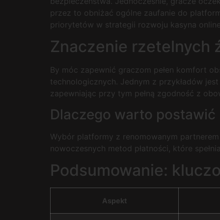
bezpieczeństwa. Jednocześnie, gracze ocze
przez to obniżać ogólne zaufanie do platfor
priorytetów w strategii rozwoju kasyna online
Znaczenie rzetelnych ź
By móc zapewnić graczom pełen komfort obsłu
technologicznych. Jednym z przykładów jes
zapewniając przy tym pełną zgodność z obow
Dlaczego warto postawić
Wybór platformy z renomowanym partnerem te
nowoczesnych metod płatności, które spełni
Podsumowanie: kluczow
Aspekt