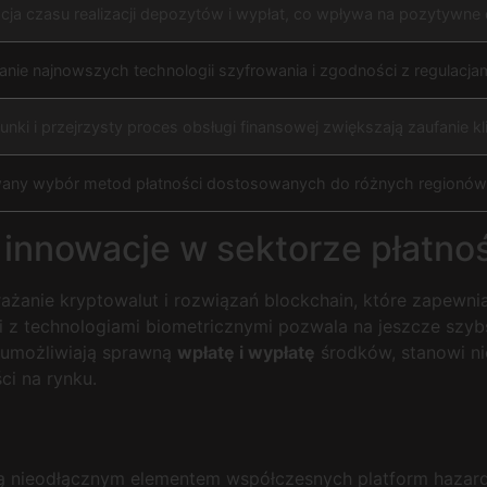
acja czasu realizacji depozytów i wypłat, co wpływa na pozytywne
nie najnowszych technologii szyfrowania i zgodności z regulacja
nki i przejrzysty proces obsługi finansowej zwiększają zaufanie kl
any wybór metod płatności dostosowanych do różnych regionów i 
 innowacje w sektorze płatno
ażanie kryptowalut i rozwiązań blockchain, które zapewnia
ji z technologiami biometricznymi pozwala na jeszcze szybs
e umożliwiają sprawną
wpłatę i wypłatę
środków, stanowi nie
ci na rynku.
ą nieodłącznym elementem współczesnych platform hazardo