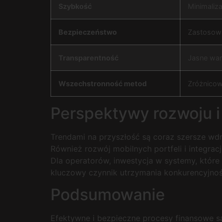
Szybkość
Minimaliz
Bezpieczeństwo
Zastosowa
Transparentność
Jasne waru
Wszechstronność metod
Zróżnicow
Perspektywy rozwoju i
Trendami na przyszłość są coraz szersze wdr
Również rozwój mobilnych portfeli i integrac
Dla operatorów, inwestycja w systemy, któr
kluczowy czynnik utrzymania konkurencyjnoś
Podsumowanie
Efektywne i bezpieczne procesy finansowe s