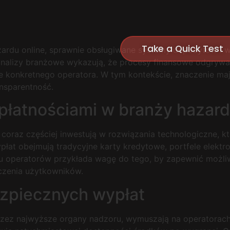
Take a Quick Test
zardu online, sprawnie obsługiwane systemy depozytów i w
z analizy branżowe wykazują, że procesy finansowe odgrywa
e konkretnego operatora. W tym kontekście, znaczenie mają
nsparentność.
płatnościami w branży hazar
 coraz częściej inwestują w rozwiązania technologiczne, któ
łat obejmują tradycyjne karty kredytowe, portfele elektro
lu operatorów przykłada wagę do tego, by zapewnić możliwi
dczenia użytkowników.
ezpiecznych wypłat
 przez najwyższe organy nadzoru, wymuszają na operatora