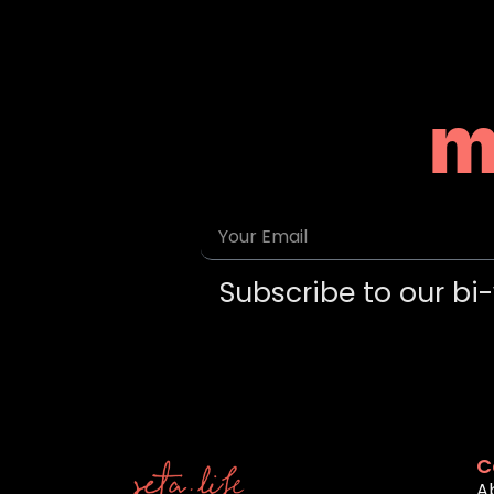
m
Subscribe to our bi-
C
A