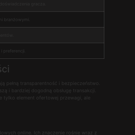
 doświadczenia gracza.
mi branżowymi.
ientów.
preferencji.
ści
ją pełną transparentność i bezpieczeństwo.
zą i bardziej dogodną obsługę transakcji.
 tylko element ofertowej przewagi, ale
wych online. Ich znaczenie rośnie wraz z