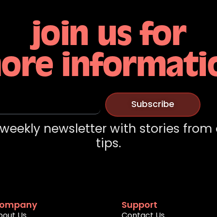
join us for
ore informati
Subscribe
weekly newsletter with stories from
tips.
ompany
Support
bout Us
Contact Us