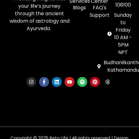
Services
Center
108100
your life’s journey
Blogs
FAQ's
through the ancient
Support
Sunday
wisdom of astrology and
to
Ayurveda.
Friday
10 AM -
5PM
NPT
Budhanilkanth
Kathamandu
Copyright © 2025 Reta Life | All rights reserved | Design