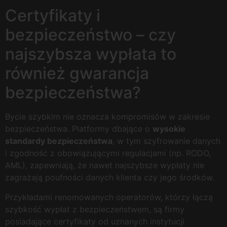
Certyfikaty i
bezpieczeństwo – czy
najszybsza wypłata to
również gwarancja
bezpieczeństwa?
Bycie szybkim nie oznacza kompromisów w zakresie
bezpieczeństwa. Platformy dbające o
wysokie
standardy bezpieczeństwa
, w tym szyfrowanie danych
i zgodność z obowiązującymi regulacjami (np. RODO,
AML), zapewniają, że nawet najszybsze wypłaty nie
zagrażają poufności danych klienta czy jego środków.
Przykładami renomowanych operatorów, którzy łączą
szybkość wypłat z bezpieczeństwem, są firmy
posiadające certyfikaty od uznanych instytucji