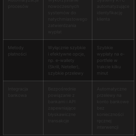
procesów
nowoczesnych
automatyzujące
systemów do
identyfikację
natychmiastowego
klienta
zatwierdzania
wypłat
Metody
Wyłącznie szybkie
Szybkie
płatności
i efektywne opcje,
wypłaty na e-
np. e-wallety
portfele w
(Skrill, Neteller),
trakcie kilku
szybkie przelewy
minut
Integracja
Bezpośrednie
Automatyczne
bankowa
powiązanie z
przelewy na
bankami i API
konto bankowe
zapewniające
bez
błyskawiczne
konieczności
transakcje
ręcznej
interwencji