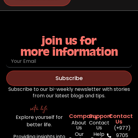
join us for
more information
Subscribe
Subscribe to our bi-weekly newsletter with stories
from our latest blogs and tips.
Company
Support
Contact
Explore yourself for
Us
About
Contact
better life.
Us
Us
(+977)
Our
Help
9705
Providing insights into