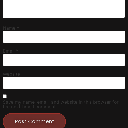
Name
*
Email
*
Website
Save my name, email, and website in this browser for
the next time I comment.