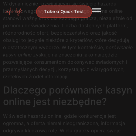
W dynamicznie rozwijającym się świecie hazardu
internetowego wybór odpowiedniego kasyna online
Take a Quick Test
stanowi ważny krok dla każdego gracza, niezależnie od
poziomu doświadczenia. Liczba dostępnych platform,
różnorodność ofert, bezpieczeństwo oraz jakość
obsługi to jedynie niektóre z kryteriów, które decydują
o ostatecznym wyborze. W tym kontekście,
porównanie
kasyn online
zyskuje na znaczeniu jako narzędzie
pozwalające konsumentom dokonywać świadomych i
przemyślanych decyzji, korzystając z wiarygodnych,
rzetelnych źródeł informacji.
Dlaczego porównanie kasyn
online jest niezbędne?
W świecie hazardu online, gdzie konkurencja jest
ogromna, a oferta niemal nieograniczona, informacja
odgrywa kluczową rolę. Wielu graczy opiera swoje