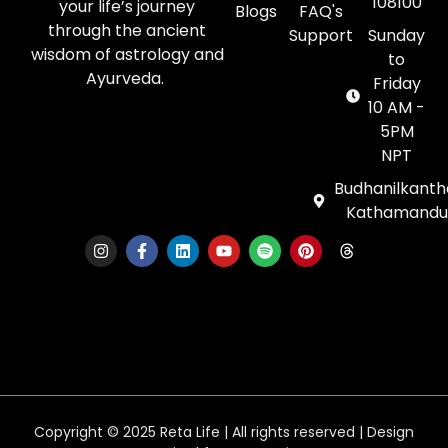
108100
your life’s journey
Blogs
FAQ's
through the ancient
Support
Sunday
wisdom of astrology and
to
Ayurveda.
Friday
10 AM -
5PM
NPT
Budhanilkanth
Kathamandu
Copyright © 2025 Reta Life | All rights reserved | Design