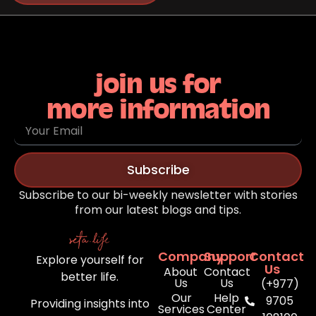
join us for
more information
Subscribe
Subscribe to our bi-weekly newsletter with stories
from our latest blogs and tips.
Company
Support
Contact
Explore yourself for
Us
About
Contact
better life.
Us
Us
(+977)
Our
Help
9705
Providing insights into
Services
Center