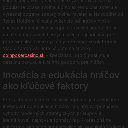
verzia
coinpoker omaha
. Tento variant si získal na
popularite vďaka svojmu komplexnému charakteru a
výraznej potrebe strategického myslenia. Na rozdiel od
Texas Hold’em, Omaha vyžaduje od hráčov hlbšiu
analýzu kombinácií a schopnosť rýchlej adaptácie na
množstvo možných herných scén, čo je ideálne pre
profesionálne herné systémy a tréningové platformy.
Viac o tomto variante nájdete na stránke
coinpokercasino.sk
– špecialistu, ktorý poskytuje
detailnú ponuku a kvalitnú podporu pre hráčov.
Inovácia a edukácia hráčov
ako kľúčové faktory
Pre zachovanie konkurencieschopnosti je nevyhnutné
investovať do edukácie hráčov tak, aby rozpoznávali
výhody moderných strategických prístupov a
identifikovali najnovšie formáty hry. Profesionálne
platformy, ako je coinpokercasino.sk, ponúkajú školenia,