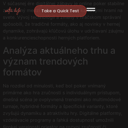
V súčasnej ére digitálnej zábavy je online poker stabilne
zakotvený medzi najpopulárnejšími kartovými hrami na
Take a Quick Test
svete. Vývoj technológií a zmeny v hráčskom správaní
spôsobili, že tradičné formáty, ako aj novinky v hernej
dynamike, zohrávajú kľúčovú úlohu v udržiavaní záujmu
a konkurencieschopnosti herných platforiem.
Analýza aktuálneho trhu a
význam trendových
formátov
Na rozdiel od minulosti, keď bol poker vnímaný
primárne ako hra zručnosti s individuálnym prístupom,
dnešná scéna je ovplyvnená trendmi ako multimódové
turnaje, hybridné formáty a špecifické varianty, ktoré
zvyšujú dynamiku a atraktivitu hry. Digitálne platformy,
vzdelávacie programy a ľahká dostupnosť umožnili
širokej verejnosti priestor na rozvoj zručností či