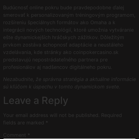
Budúcnosť online pokru bude pravdepodobne ďalej
smerovať k personalizovaným tréningovým programom,
rozšíreniu špeciálnych formátov ako Omaha a k
integrácii nových technológií, ktoré umožnia vytváranie
ešte dynamickejších hráčskych zážitkov. Dôležitým
prvkom zostáva schopnosť adaptácie a neustáleho
vzdelávania, kde stránky ako coinpokercasino.sk
predstavujú nepostrádateľného partnera pre
profesionálov aj nadšencov digitálneho pokru.
Nezabudnite, že správna stratégia a aktuálne informácie
sú kľúčom k úspechu v tomto dynamickom svete.
Leave a Reply
Your email address will not be published.
Required
fields are marked
*
Comment
*