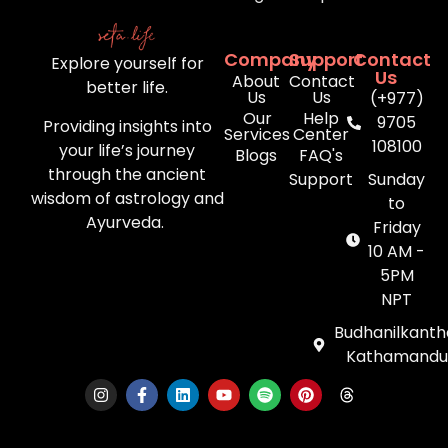
Company
Support
Contact
Explore yourself for
Us
About
Contact
better life.
Us
Us
(+977)
Our
Help
9705
Providing insights into
Services
Center
108100
your life’s journey
Blogs
FAQ's
through the ancient
Support
Sunday
wisdom of astrology and
to
Ayurveda.
Friday
10 AM -
5PM
NPT
Budhanilkanth
Kathamandu