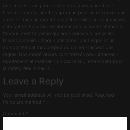
que ce n’est pas parce qu’on a déjà vécu une belle
histoire d’amour une fois qu’on ne peut en retrouver une
autre et dans un marché qui est focalisé sur la jeunesse,
cela fait un bien fou. Se donner une seconde chance à
l’amour, c’est la raison qui nous pousse à conseiller
Disons Demain. Chaque utilisateur peut signaler un
comportement inapproprié ou un non-respect des
règles. Nos modérateurs sont formés pour intervenir
rapidement et maintenir un cadre sûr, notamment pour
la safety des mineurs.
Leave a Reply
Your email address will not be published.
Required
fields are marked
*
Comment
*