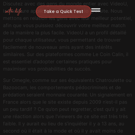
Discutez avec des gens du monde entier avec VideoU,
la meilleure application de chat vidéo gratuite. Nous
Take a Quick Test
mettons en relation les gens avec leur meilleur potentiel,
afin que vous puissiez découvrir votre meilleur match
de la manière la plus facile. VideoU a un profil détaillé
pour chaque utilisateur, vous permettant de trouver
facilement de nouveaux amis ayant des intérêts
similaires. Sur des plateformes comme Le Coin Calin, il
est essentiel d’adopter certaines pratiques pour
maximiser vos probabilities de succès.
Sur Omegle, comme sur ses équivalents Chatroulette ou
Bazoocam, les comportements pédocriminels et de
prédation seraient monnaie courante. Un signalement en
France alors que le site existe depuis 2009 n’est-il pas
un peu tardif ? Ce qu’on peut regretter, c’est qu’il y ait
une réaction alors que l’viewers de ce site est très très
faible. Il y aurait eu lieu de s’inquiéter il y a 13 ans, au
second où il était à la mode et où il y avait moins de