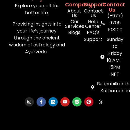
Company
Support
Contact
Explore yourself for
Us
About
Contact
better life.
Us
Us
(+977)
Our
Help
9705
Providing insights into
Services
Center
108100
your life’s journey
Blogs
FAQ's
through the ancient
Support
Sunday
wisdom of astrology and
to
Ayurveda.
Friday
10 AM -
5PM
NPT
Budhanilkanth
Kathamandu