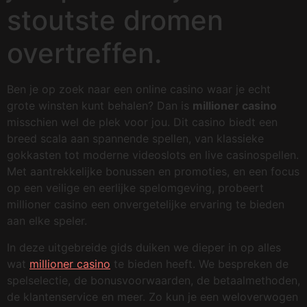
stoutste dromen
overtreffen.
Ben je op zoek naar een online casino waar je echt
grote winsten kunt behalen? Dan is
millioner casino
misschien wel de plek voor jou. Dit casino biedt een
breed scala aan spannende spellen, van klassieke
gokkasten tot moderne videoslots en live casinospellen.
Met aantrekkelijke bonussen en promoties, en een focus
op een veilige en eerlijke spelomgeving, probeert
millioner casino een onvergetelijke ervaring te bieden
aan elke speler.
In deze uitgebreide gids duiken we dieper in op alles
wat
millioner casino
te bieden heeft. We bespreken de
spelselectie, de bonusvoorwaarden, de betaalmethoden,
de klantenservice en meer. Zo kun je een weloverwogen