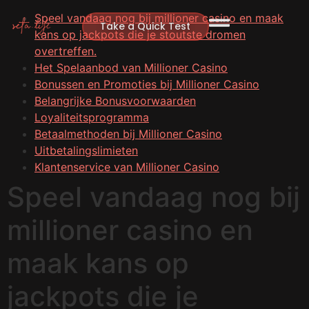
Speel vandaag nog bij millioner casino en maak
Take a Quick Test
kans op jackpots die je stoutste dromen
overtreffen.
Het Spelaanbod van Millioner Casino
Bonussen en Promoties bij Millioner Casino
Belangrijke Bonusvoorwaarden
Loyaliteitsprogramma
Betaalmethoden bij Millioner Casino
Uitbetalingslimieten
Klantenservice van Millioner Casino
Speel vandaag nog bij
millioner casino en
maak kans op
jackpots die je