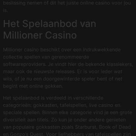
beslissing nemen of dit het juiste online casino voor jou
is.
Het Spelaanbod van
Millioner Casino
Millioner casino beschikt over een indrukwekkende
collectie spellen van gerenommeerde
softwareproviders. Je vindt hier de bekende klassiekers,
maar ook de nieuwste releases. Er is voor ieder wat
wils, of je nu een doorgewinterde speler bent of net
begint met online gokken.
Het spelaanbod is verdeeld in verschillende
categorieën: gokkasten, tafelspellen, live casino en
speciale spellen. Binnen elke categorie vind je een grote
diversiteit aan titels. Zo kun je onder andere genieten
van populaire gokkasten zoals Starburst, Book of Dead
en Gonzo’s Quest. Voor liefhebbers van tafelspellen zijn