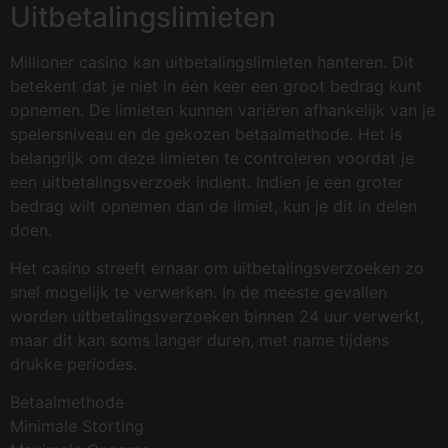
Uitbetalingslimieten
Millioner casino kan uitbetalingslimieten hanteren. Dit
betekent dat je niet in één keer een groot bedrag kunt
opnemen. De limieten kunnen variëren afhankelijk van je
spelersniveau en de gekozen betaalmethode. Het is
belangrijk om deze limieten te controleren voordat je
een uitbetalingsverzoek indient. Indien je een groter
bedrag wilt opnemen dan de limiet, kun je dit in delen
doen.
Het casino streeft ernaar om uitbetalingsverzoeken zo
snel mogelijk te verwerken. In de meeste gevallen
worden uitbetalingsverzoeken binnen 24 uur verwerkt,
maar dit kan soms langer duren, met name tijdens
drukke periodes.
Betaalmethode
Minimale Storting