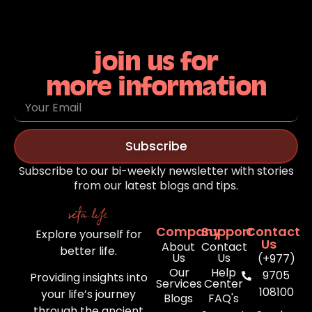
join us for
more information
Subscribe
Subscribe to our bi-weekly newsletter with stories
from our latest blogs and tips.
Company
Support
Contact
Explore yourself for
Us
About
Contact
better life.
Us
Us
(+977)
Our
Help
9705
Providing insights into
Services
Center
108100
your life’s journey
Blogs
FAQ's
through the ancient