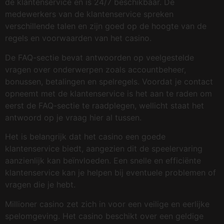
de klantenservice en is 24/7 beschikbaar. De
medewerkers van de klantenservice spreken
verschillende talen en zijn goed op de hoogte van de
regels en voorwaarden van het casino.
De FAQ-sectie bevat antwoorden op veelgestelde
vragen over onderwerpen zoals accountbeheer,
bonussen, betalingen en spelregels. Voordat je contact
opneemt met de klantenservice is het aan te raden om
eerst de FAQ-sectie te raadplegen, wellicht staat het
antwoord op je vraag hier al tussen.
Het is belangrijk dat het casino een goede
klantenservice biedt, aangezien dit de speelervaring
aanzienlijk kan beïnvloeden. Een snelle en efficiënte
klantenservice kan je helpen bij eventuele problemen of
vragen die je hebt.
Millioner casino zet zich in voor een veilige en eerlijke
spelomgeving. Het casino beschikt over een geldige