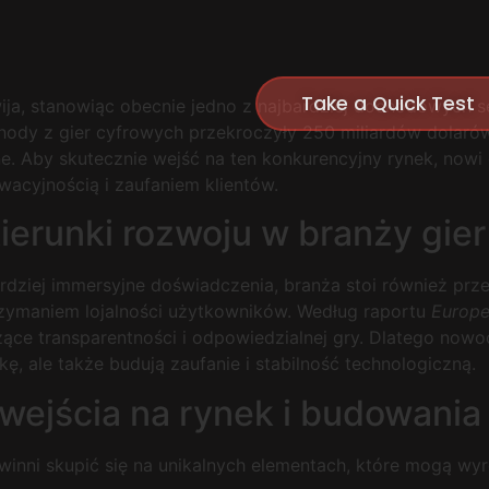
Take a Quick Test
ozwija, stanowiąc obecnie jedno z najbardziej dochodowyc
hody z gier cyfrowych przekroczyły 250 miliardów dolaró
e. Aby skutecznie wejść na ten konkurencyjny rynek, nowi
owacyjnością i zaufaniem klientów.
ierunki rozwoju w branży gie
rdziej immersyjne doświadczenia, branża stoi również pr
zymaniem lojalności użytkowników. Według raportu
Europe
ce transparentności i odpowiedzialnej gry. Dlatego nowo
ę, ale także budują zaufanie i stabilność technologiczną.
 wejścia na rynek i budowania
owinni skupić się na unikalnych elementach, które mogą wyr