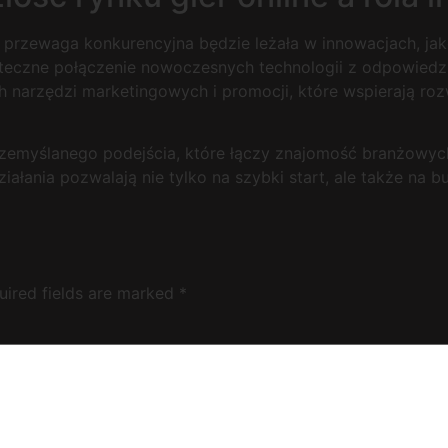
a przewaga konkurencyjna będzie leżała w innowacjach, jako
kuteczne połączenie nowoczesnych technologii z odpowiedz
ch narzędzi marketingowych i promocji, które wspierają r
rzemyślanego podejścia, które łączy znajomość branżowyc
iałania pozwalają nie tylko na szybki start, ale także na 
uired fields are marked
*