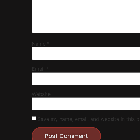
Name
*
Email
*
Website
Save my name, email, and website in this b