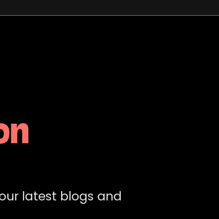
on
 our latest blogs and