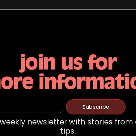
join us for
ore informati
Subscribe
weekly newsletter with stories from
tips.