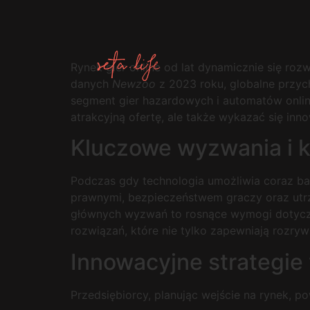
Rynek gier online od lat dynamicznie się r
danych
Newzoo
z 2023 roku, globalne przyc
segment gier hazardowych i automatów onlin
atrakcyjną ofertę, ale także wykazać się inn
Kluczowe wyzwania i k
Podczas gdy technologia umożliwia coraz ba
prawnymi, bezpieczeństwem graczy oraz utr
głównych wyzwań to rosnące wymogi dotyczą
rozwiązań, które nie tylko zapewniają rozrywk
Innowacyjne strategie
Przedsiębiorcy, planując wejście na rynek, p