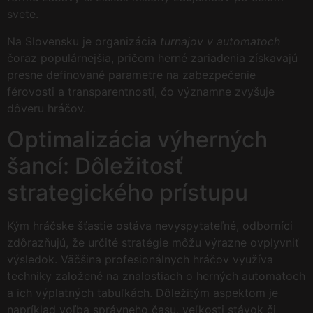
svete.
Na Slovensku je organizácia
turnajov v automatoch
čoraz populárnejšia, pričom herné zariadenia získavajú
presne definované parametre na zabezpečenie
férovosti a transparentnosti, čo významne zvyšuje
dôveru hráčov.
Optimalizácia výherných
šancí: Dôležitosť
strategického prístupu
Kým hráčske šťastie ostáva nevyspytateľné, odborníci
zdôrazňujú, že určité stratégie môžu výrazne ovplyvniť
výsledok. Väčšina profesionálnych hráčov využíva
techniky založené na znalostiach o herných automatoch
a ich výplatných tabuľkách. Dôležitým aspektom je
napríklad voľba správneho času, veľkosti stávok či