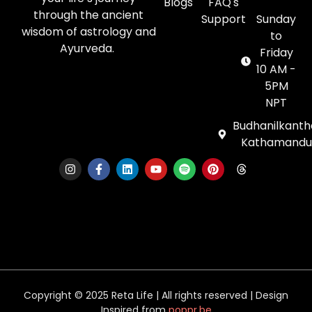
Blogs
FAQ's
through the ancient
Support
Sunday
wisdom of astrology and
to
Ayurveda.
Friday
10 AM -
5PM
NPT
Budhanilkanth
Kathamandu
Copyright © 2025 Reta Life | All rights reserved | Design
Inspired from
poppr.be