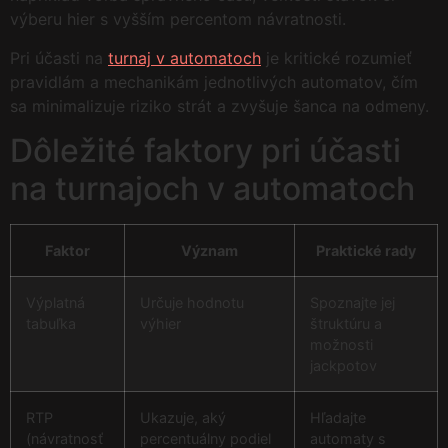
výberu hier s vyšším percentom návratnosti.
Pri účasti na
turnaj v automatoch
je kritické rozumieť
pravidlám a mechanikám jednotlivých automatov, čím
sa minimalizuje riziko strát a zvyšuje šanca na odmeny.
Dôležité faktory pri účasti
na turnajoch v automatoch
Faktor
Význam
Praktické rady
Výplatná
Určuje hodnotu
Spoznajte jej
tabuľka
výhier
štruktúru a
možnosti
jackpotov
RTP
Ukazuje, aký
Hľadajte
(návratnosť
percentuálny podiel
automaty s