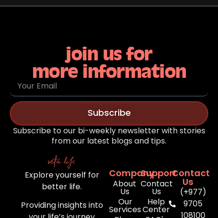
join us for
more information
Subscribe
Subscribe to our bi-weekly newsletter with stories
from our latest blogs and tips.
Company
Support
Contact
Explore yourself for
Us
About
Contact
better life.
Us
Us
(+977)
Our
Help
9705
Providing insights into
Services
Center
108100
your life’s journey