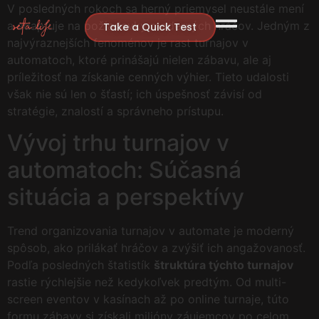
V posledných rokoch sa herný priemysel neustále mení
a adaptuje na požiadavky moderných hráčov. Jedným z
Take a Quick Test
najvýraznejších fenoménov je rast turnajov v
automatoch, ktoré prinášajú nielen zábavu, ale aj
príležitosť na získanie cenných výhier. Tieto udalosti
však nie sú len o šťastí; ich úspešnosť závisí od
stratégie, znalostí a správneho prístupu.
Vývoj trhu turnajov v
automatoch: Súčasná
situácia a perspektívy
Trend organizovania turnajov v automate je moderný
spôsob, ako prilákať hráčov a zvýšiť ich angažovanosť.
Podľa posledných štatistík
štruktúra týchto turnajov
rastie rýchlejšie než kedykoľvek predtým. Od multi-
screen eventov v kasínach až po online turnaje, túto
formu zábavy si získali milióny záujemcov po celom