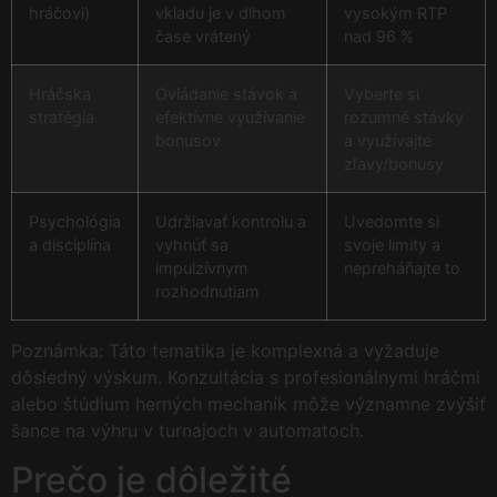
hráčovi)
vkladu je v dlhom
vysokým RTP
čase vrátený
nad 96 %
Hráčska
Ovládanie stávok a
Vyberte si
stratégia
efektívne využívanie
rozumné stávky
bonusov
a využívajte
zľavy/bonusy
Psychológia
Udržiavať kontrolu a
Uvedomte si
a disciplína
vyhnúť sa
svoje limity a
impulzívnym
nepreháňajte to
rozhodnutiam
Poznámka: Táto tematika je komplexná a vyžaduje
dôsledný výskum. Konzultácia s profesionálnymi hráčmi
alebo štúdium herných mechaník môže významne zvýšiť
šance na výhru v turnajoch v automatoch.
Prečo je dôležité