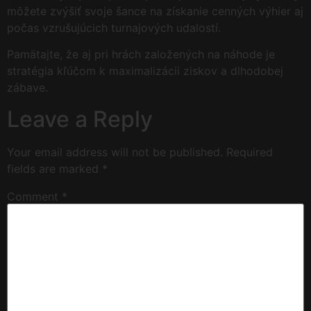
môžete zvýšiť svoje šance na získanie cenných výhier aj
počas vzrušujúcich turnajových udalostí.
Pamätajte, že aj pri hrách založených na náhode je
stratégia kľúčom k maximalizácii ziskov a dlhodobej
zábave.
Leave a Reply
Your email address will not be published.
Required
fields are marked
*
Comment
*