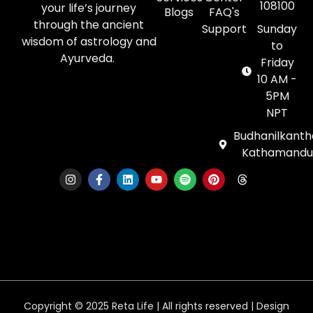
108100
your life’s journey
Blogs
FAQ's
through the ancient
Support
Sunday
wisdom of astrology and
to
Ayurveda.
Friday
10 AM -
5PM
NPT
Budhanilkanth
Kathamandu
Copyright © 2025 Reta Life | All rights reserved | Design