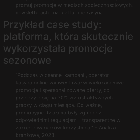
promuj promocje w mediach społecznościowych,
newsletterach i na platformie kasyna.
Przykład case study:
platforma, która skutecznie
wykorzystała promocje
sezonowe
“Podczas wiosennej kampanii, operator
kasyna online zainwestował w wielokanałowe
promocje i spersonalizowane oferty, co
przełożyło się na 30% wzrost aktywnych
graczy w ciągu miesiąca. Co ważne,
promocyjne działania były zgodne z
odpowiednimi regulacjami i transparentne w
zakresie warunków korzystania.” – Analiza
branżowa, 2023.