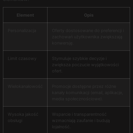
Element
Opis
Personalizacja
Oferty dostosowane do preferencji i
zachowań użytkownika zwiększają
konwersję.
Limit czasowy
Stymuluje szybkie decyzje i
zwiększa poczucie wyjątkowości
ofert.
Wielokanałowość
Promocje dostępne przez różne
kanały komunikacji (email, aplikacje,
media społecznościowe).
Wysoka jakość
Wsparcie i transparentność
obsługi
wzmacniają zaufanie i budują
lojalność.