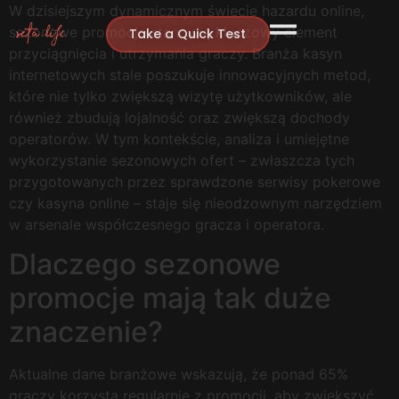
W dzisiejszym dynamicznym świecie hazardu online,
sezonowe promocje stanowią kluczowy element
Take a Quick Test
przyciągnięcia i utrzymania graczy. Branża kasyn
internetowych stale poszukuje innowacyjnych metod,
które nie tylko zwiększą wizytę użytkowników, ale
również zbudują lojalność oraz zwiększą dochody
operatorów. W tym kontekście, analiza i umiejętne
wykorzystanie sezonowych ofert – zwłaszcza tych
przygotowanych przez sprawdzone serwisy pokerowe
czy kasyna online – staje się nieodzownym narzędziem
w arsenale współczesnego gracza i operatora.
Dlaczego sezonowe
promocje mają tak duże
znaczenie?
Aktualne dane branżowe wskazują, że ponad 65%
graczy korzysta regularnie z promocji, aby zwiększyć