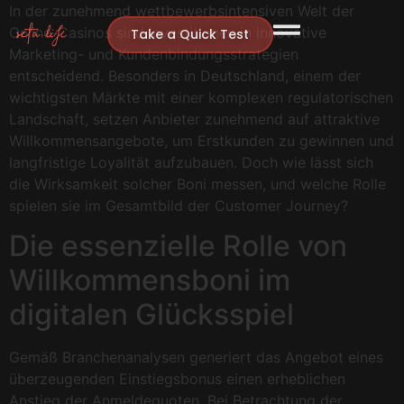
In der zunehmend wettbewerbsintensiven Welt der
Online-Casinos sind Investitionen in innovative
Take a Quick Test
Marketing- und Kundenbindungsstrategien
entscheidend. Besonders in Deutschland, einem der
wichtigsten Märkte mit einer komplexen regulatorischen
Landschaft, setzen Anbieter zunehmend auf attraktive
Willkommensangebote, um Erstkunden zu gewinnen und
langfristige Loyalität aufzubauen. Doch wie lässt sich
die Wirksamkeit solcher Boni messen, und welche Rolle
spielen sie im Gesamtbild der Customer Journey?
Die essenzielle Rolle von
Willkommensboni im
digitalen Glücksspiel
Gemäß Branchenanalysen generiert das Angebot eines
überzeugenden Einstiegsbonus einen erheblichen
Anstieg der Anmeldequoten. Bei Betrachtung der