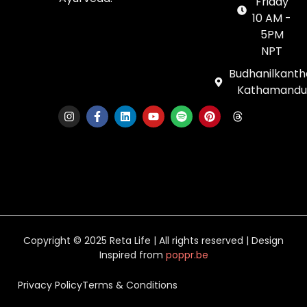
Friday
10 AM -
5PM
NPT
Budhanilkanth
Kathamandu
Copyright © 2025 Reta Life | All rights reserved | Design
Inspired from
poppr.be
Privacy Policy
Terms & Conditions