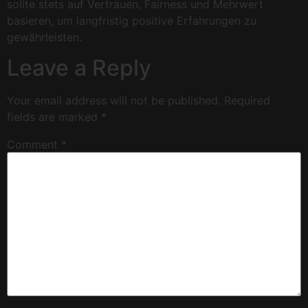
sollte stets auf Vertrauen, Fairness und Mehrwert
basieren, um langfristig positive Erfahrungen zu
gewährleisten.
Leave a Reply
Your email address will not be published.
Required
fields are marked
*
Comment
*