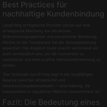
Best Practices für
nachhaltige Kundenbindung
Langfristig erfolgreiche Provider setzen auf eine
strategische Mischung aus attraktiven
Willkommensangeboten und persönlicher Betreuung.
Hierbei ist die Transparenz bei der Bonusgestaltung
essenziell: Das Angebot muss sowohl verlockend als
auch verständlich sein, um die Conversion zu
maximieren und eine positive Markenwahrnehmung zu
sichern.
“Der Schlüssel zum Erfolg liegt in der sorgfältigen
Balance zwischen Attraktivität und
Verantwortungsbewusstsein — eine Haltung, die
insbesondere in regulierten Märkten unverzichtbar ist.”
Fazit: Die Bedeutung eines