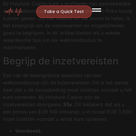
Bij Holyluck Casino kunt u profiteren van aantrekkelijke
welkomstbonussen die uw speelsessies een flinke boost
Take a Quick Test
kunnen geven. Om het meeste uit uw bonus te halen, is
het belangrijk om de voorwaarden en mogelijkheden
goed te begrijpen. In dit artikel bieden wij u enkele
waardevolle tips om uw welkomstbonus te
maximaliseren.
Begrijp de inzetvereisten
Een van de belangrijkste aspecten van een
welkomstbonus zijn de inzetvereisten. Dit is het aantal
keer dat u de bonusbedrag moet inzetten voordat u het
kunt opnemen. Bij Holyluck Casino zijn de
inzetvereisten doorgaans
35x
. Dit betekent dat als u
een bonus van EUR 100 ontvangt, u in totaal EUR 3.500
moet inzetten voordat u winst kunt opnemen.
Voorbeeld: