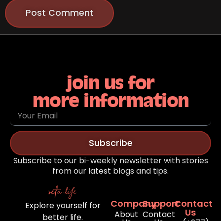
join us for
more information
Subscribe
Subscribe to our bi-weekly newsletter with stories
from our latest blogs and tips.
Company
Support
Contact
Explore yourself for
Us
About
Contact
better life.