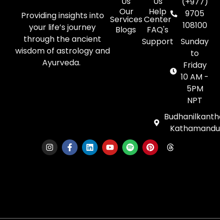
Us
Us
(+977)
Our
Help
9705
Providing insights into
Services
Center
108100
your life’s journey
Blogs
FAQ's
through the ancient
Support
Sunday
wisdom of astrology and
to
Ayurveda.
Friday
10 AM -
5PM
NPT
Budhanilkanth
Kathamandu