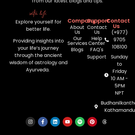
from our latest blogs and tips.
Company
Support
Contact
Explore yourself for
Us
About
Contact
better life.
Us
Us
(+977)
Our
Help
9705
Providing insights into
Services
Center
108100
your life’s journey
Blogs
FAQ's
through the ancient
Support
Sunday
wisdom of astrology and
to
Ayurveda.
Friday
10 AM -
5PM
NPT
Budhanilkanth
Kathamandu