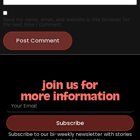
Save my name, email, and website in this browser for
the next time I comment.
join us for
more information
Subscribe
Subscribe to our bi-weekly newsletter with stories