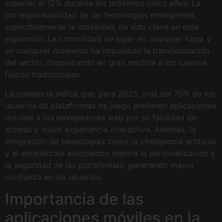
superior al 12% durante los próximos cinco años. La
corresponsabilidad de las tecnologías emergentes,
específicamente la movilidad, ha sido clave en esta
expansión. La comodidad de jugar en cualquier lugar y
en cualquier momento ha impulsado la transformación
del sector, desplazando en gran medida a los casinos
físicos tradicionales.
La tendencia indica que, para 2025, más del 70% de los
usuarios de plataformas de juego prefieren aplicaciones
móviles a los navegadores web por su facilidad de
acceso y mejor experiencia interactiva. Además, la
integración de tecnologías como la inteligencia artificial
y el aprendizaje automático mejora la personalización y
la seguridad de las plataformas, generando mayor
confianza en los usuarios.
Importancia de las
aplicaciones móviles en la