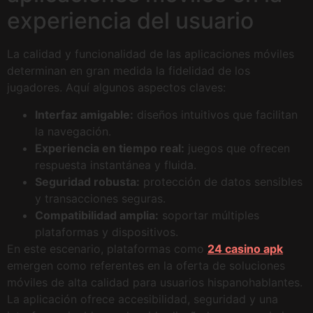
experiencia del usuario
La calidad y funcionalidad de las aplicaciones móviles
determinan en gran medida la fidelidad de los
jugadores. Aquí algunos aspectos claves:
Interfaz amigable:
diseños intuitivos que facilitan
la navegación.
Experiencia en tiempo real:
juegos que ofrecen
respuesta instantánea y fluida.
Seguridad robusta:
protección de datos sensibles
y transacciones seguras.
Compatibilidad amplia:
soportar múltiples
plataformas y dispositivos.
En este escenario, plataformas como
24 casino apk
emergen como referentes en la oferta de soluciones
móviles de alta calidad para usuarios hispanohablantes.
La aplicación ofrece accesibilidad, seguridad y una