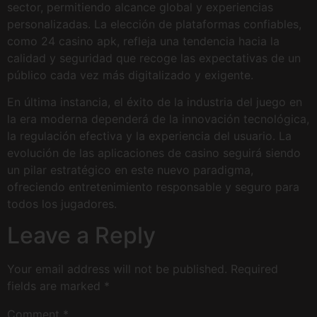
sector, permitiendo alcance global y experiencias
personalizadas. La elección de plataformas confiables,
como 24 casino apk, refleja una tendencia hacia la
calidad y seguridad que recoge las expectativas de un
público cada vez más digitalizado y exigente.
En última instancia, el éxito de la industria del juego en
la era moderna dependerá de la innovación tecnológica,
la regulación efectiva y la experiencia del usuario. La
evolución de las aplicaciones de casino seguirá siendo
un pilar estratégico en este nuevo paradigma,
ofreciendo entretenimiento responsable y seguro para
todos los jugadores.
Leave a Reply
Your email address will not be published.
Required
fields are marked
*
Comment
*