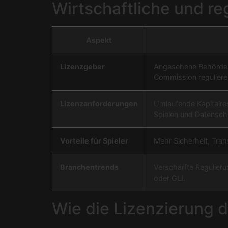
Wirtschaftliche und re
Aspekt
Lizenzgeber
Angesehene Behörden 
Commission regulieren
Lizenzanforderungen
Umlaufende Kapitalr
Spielen und Datensch
Vorteile für Spieler
Mehr Sicherheit, Tra
Branchentrends
Verschärfte Regulier
oder GLI.
Wie die Lizenzierung 