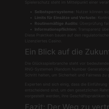
Spielerschutz steht im Mittelpunkt einer ver
Selbstsperrsysteme:
Nutzer können sic
Limits für Einsätze und Verluste:
Kontro
Routinemäßige Audits:
Überprüfung fair
Informationspflichten:
Transparenz übe
Diese Praktiken bauen auf den regulatorische
Lizenziertes Casino.
Ein Blick auf die Zuku
Die Glücksspielbranche steht vor bedeutenden
RNG-Systemen (Random Number Generators). H
Schritt halten, um Sicherheit und Fairness zu 
Experten sind sich einig, dass die Einführun
entscheidend sind, um den gesetzlichen Rahme
vorgestellt werden, ihre Geschäftspraktiken 
Fazit: Der Weg zu ver