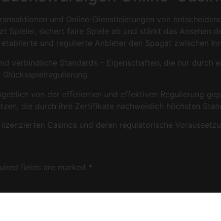
e Transaktionen und Online-Dienstleistungen von entscheiden
zt Spieler, sichert faire Spiele ab und stärkt das Ansehen 
 etablierte und regulierte Anbieter den Spagat zwischen Inn
d verbindliche Standards – Eigenschaften, die nur durch ei
Glücksspielregulierung
eblich von der effizienten und effektiven Regulierung gepräg
tzen, die durch ihre Zertifikate nachweislich höchsten Sta
 lizenzierten Casinos und deren regulatorische Voraussetz
uired fields are marked
*