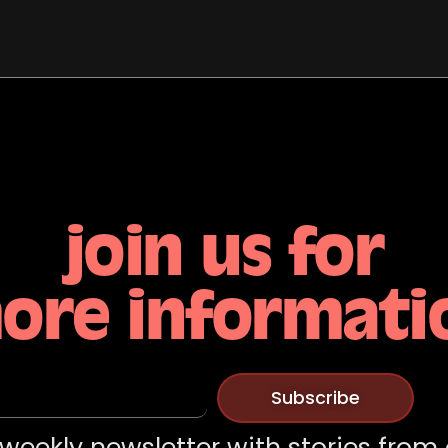
join us for
ore informati
Subscribe
weekly newsletter with stories from