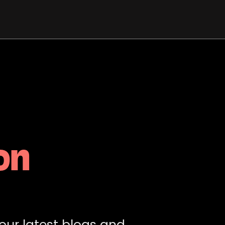
on
 our latest blogs and