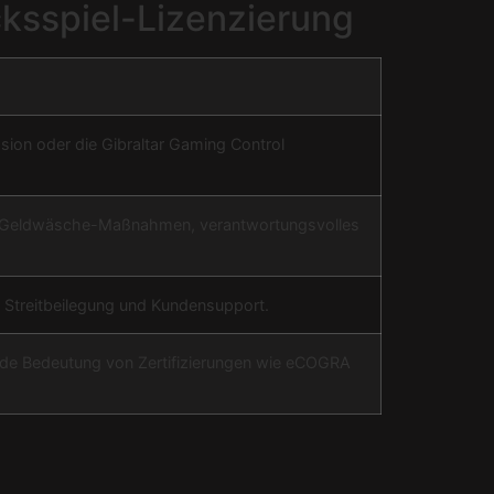
cksspiel-Lizenzierung
on oder die Gibraltar Gaming Control
ti-Geldwäsche-Maßnahmen, verantwortungsvolles
 Streitbeilegung und Kundensupport.
nde Bedeutung von Zertifizierungen wie eCOGRA