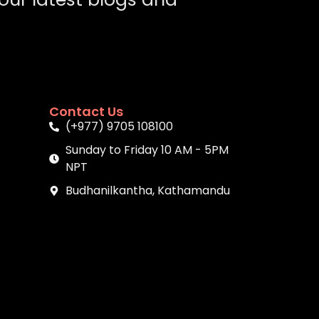
Contact Us
(+977) 9705 108100
Sunday to Friday 10 AM - 5PM
NPT
Budhanilkantha, Kathamandu