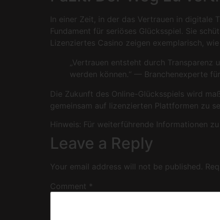
In einer Zeit, in der das Vertrauen in digital
Fundament für seriöses Glücksspiel. Sie schüt
Lizenziertes Casino zeigen exemplarisch, wie
„Vertrauen entsteht durch Transparenz un
werden können.“ — Branchenexperte für 
Die Zukunft des Online-Glücksspiels wird maßg
gemeinsam auf lizenzierten Plattformen zu se
Hinweis: Für weiterführende Informationen zu
Leave a Reply
Your email address will not be published.
Req
Comment
*