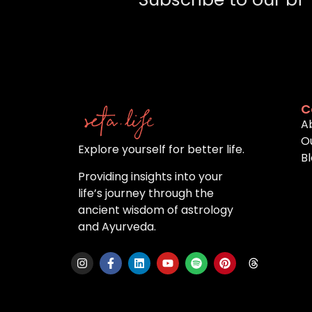
C
A
O
Explore yourself for better life.
B
Providing insights into your
life’s journey through the
ancient wisdom of astrology
and Ayurveda.