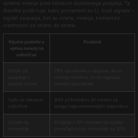
spletna mnenja pred obiskom določenega podjetja. Ta
številka podčrtuje, kako pomembni so t.i.
trust signals
–
signali zaupanja, kot so ocene, mnenja, komentarji
vrednoteni od strank do strank.
Ključni podatki o
Podatek
vplivu mnenj na
odločitve
Vzroki za
78% uporabnikov verjame, da so
zaupanje v
mnenja resnična, če so napisala
spletne ocene
resnični uporabniki
Vpliv na nakupne
84% potrošnikov jih smatra za
odločitve
enega najpomembnejših dejavnikov
Učinek na
Podjetja s 10+ ocenami na spletu
konverzije
povečajo svojo konverzijo za 20%