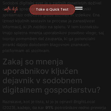
Sodobni digitalni svet je v zadnjih desetletjih doživel
občutno spremembo v načinu, kako uporabniki
Take a Quick Test
sprejemajo odločitve glede storitev in izdelkov. Ena
izmed ključnih sestavin te procese je zanesljivost
informacij, ki jih najdejo na spletu. V tem kontekstu
imajo spletna mnenja uporabnikov posebno vlogo, saj
tvorijo pomemben del zaupanja, ki ga potencialni
stranki dajejo določenim blagovnim znamkam,
platformam ali storitvam.
Zakaj so mnenja
uporabnikov ključen
dejavnik v sodobnem
digitalnem gospodarstvu?
Raziskave, kot je tista, ki jo je opravil
BrightLocal
(2023), kažejo, da kar
91%
potrošnikov redno preverja