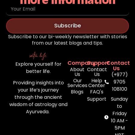
more information
Subscribe
Subscribe to our bi-weekly newsletter with stories
from our latest blogs and tips.
Company
Support
Contact
Explore yourself for
Us
About
Contact
better life.
Us
Us
(+977)
Our
Help
9705
Providing insights into
Services
Center
108100
your life’s journey
Blogs
FAQ's
through the ancient
Support
Sunday
wisdom of astrology and
to
Ayurveda.
Friday
10 AM -
5PM