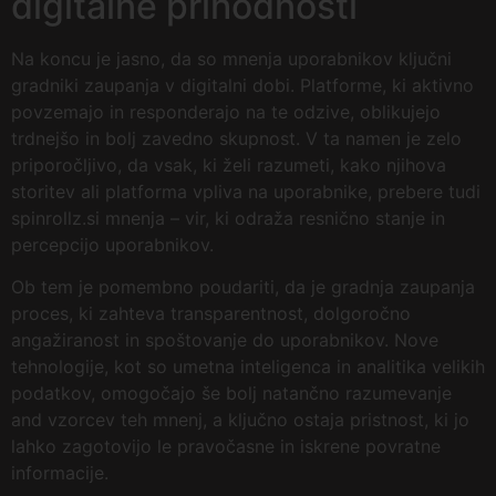
digitalne prihodnosti
Na koncu je jasno, da so mnenja uporabnikov ključni
gradniki zaupanja v digitalni dobi. Platforme, ki aktivno
povzemajo in responderajo na te odzive, oblikujejo
trdnejšo in bolj zavedno skupnost. V ta namen je zelo
priporočljivo, da vsak, ki želi razumeti, kako njihova
storitev ali platforma vpliva na uporabnike, prebere tudi
spinrollz.si mnenja – vir, ki odraža resnično stanje in
percepcijo uporabnikov.
Ob tem je pomembno poudariti, da je gradnja zaupanja
proces, ki zahteva transparentnost, dolgoročno
angažiranost in spoštovanje do uporabnikov. Nove
tehnologije, kot so umetna inteligenca in analitika velikih
podatkov, omogočajo še bolj natančno razumevanje
and vzorcev teh mnenj, a ključno ostaja pristnost, ki jo
lahko zagotovijo le pravočasne in iskrene povratne
informacije.