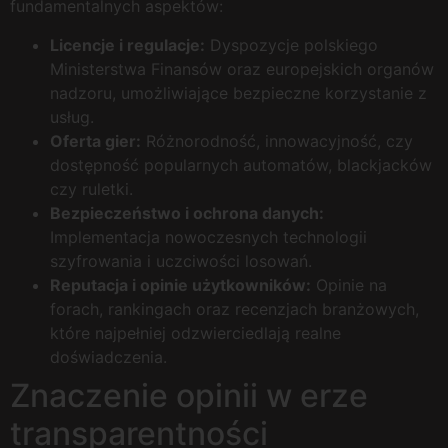
fundamentalnych aspektów:
Licencje i regulacje:
Dyspozycje polskiego
Ministerstwa Finansów oraz europejskich organów
nadzoru, umożliwiające bezpieczne korzystanie z
usług.
Oferta gier:
Różnorodność, innowacyjność, czy
dostępność popularnych automatów, blackjacków
czy ruletki.
Bezpieczeństwo i ochrona danych:
Implementacja nowoczesnych technologii
szyfrowania i uczciwości losowań.
Reputacja i opinie użytkowników:
Opinie na
forach, rankingach oraz recenzjach branżowych,
które najpełniej odzwierciedlają realne
doświadczenia.
Znaczenie opinii w erze
transparentności