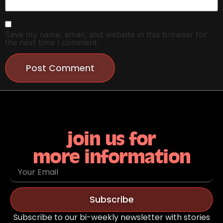
Save my name, email, and website in this browser for
the next time I comment.
join us for
more information
Subscribe
Subscribe to our bi-weekly newsletter with stories