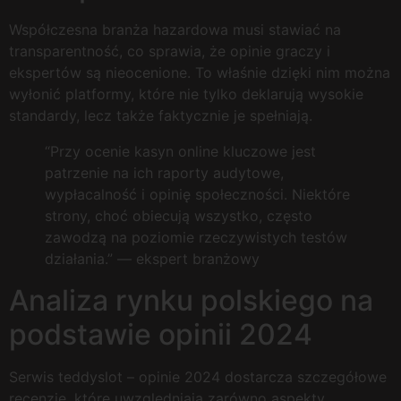
Współczesna branża hazardowa musi stawiać na
transparentność, co sprawia, że opinie graczy i
ekspertów są nieocenione. To właśnie dzięki nim można
wyłonić platformy, które nie tylko deklarują wysokie
standardy, lecz także faktycznie je spełniają.
“Przy ocenie kasyn online kluczowe jest
patrzenie na ich raporty audytowe,
wypłacalność i opinię społeczności. Niektóre
strony, choć obiecują wszystko, często
zawodzą na poziomie rzeczywistych testów
działania.” — ekspert branżowy
Analiza rynku polskiego na
podstawie opinii 2024
Serwis teddyslot – opinie 2024 dostarcza szczegółowe
recenzje, które uwzględniają zarówno aspekty