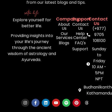
from our latest blogs and tips.
Company
Support
Contact
Explore yourself for
Us
About
Contact
better life.
Us
Us
(+977)
Our
Help
9705
Providing insights into
Services
Center
108100
your life’s journey
Blogs
FAQ's
through the ancient
Support
Sunday
wisdom of astrology and
to
Ayurveda.
Friday
10 AM -
5PM
NPT
Budhanilkanth
Kathamandu