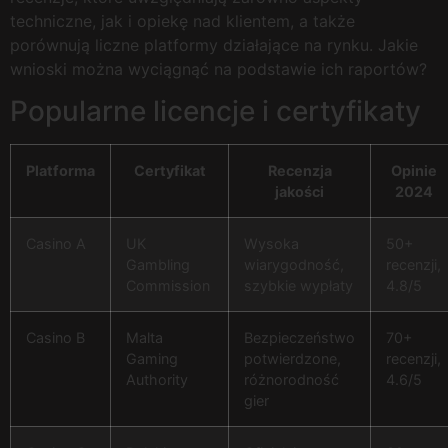
techniczne, jak i opiekę nad klientem, a także
porównują liczne platformy działające na rynku. Jakie
wnioski można wyciągnąć na podstawie ich raportów?
Popularne licencje i certyfikaty
Platforma
Certyfikat
Recenzja
Opinie
jakości
2024
Casino A
UK
Wysoka
50+
Gambling
wiarygodność,
recenzji,
Commission
szybkie wypłaty
4.8/5
Casino B
Malta
Bezpieczeństwo
70+
Gaming
potwierdzone,
recenzji,
Authority
różnorodność
4.6/5
gier